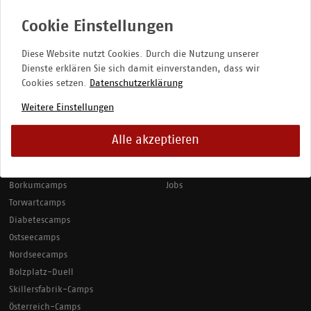
Jetzt Franchisenehmer werden
ALLE KURSE
FUSSBALLFABRIK
Diese Website nutzt Cookies. Durch die Nutzung unserer
Dienste erklären Sie sich damit einverstanden, dass wir
Basiscamps
Historie
Cookies setzen.
Datenschutzerklärung
Basiscamps mit Übernachtung
Unsere Philosophie
Weitere Einstellungen
Ballbino
Fußballcamps
Bestencamps
Anderbrügge Sport Konzept
Alle akzeptieren
Bestencamps Junior
Franchise
Elitecamps
Sponsoring
Borkumcamps
Jobs
Torwartcamps
Diabetescamps
Ostseecamps
Nordseecamps
Bolzplatz-Duell
Skillersfabrik-Camps
Österreich-Camps