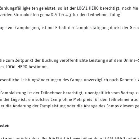
Zahlungsfälligkeiten geleistet, so ist der LOCAL HERO berechtigt, nach M
rden Stornokosten gemäß Ziffer 4.3 für den Teilnehmer fällig.
age vor Campbeginn, ist mit Erhalt der Campbestätigung direkt der Ges
 die zum Zeitpunkt der Buchung veröffentlichte Leistung auf dem Onlin
 des LOCAL HERO bestimmt.
 wesentliche Leistungsänderungen des Camps unverzüglich nach Kenntni
 Campleistung ist der Teilnehmer berechtigt, unentgeltlich vom Vertrag
n der Lage ist, ein solches Camp ohne Mehrpreis für den Teilnehmer aus
über die Änderung der Campleistung oder die Absage des Camps diesem g
osten
 Camp zurücktreten. Der Rücktritt ist gegenüber dem LOCAL HERO unter d