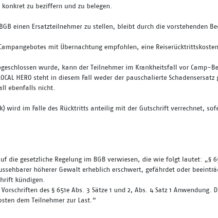
konkret zu beziffern und zu belegen.
 BGB einen Ersatzteilnehmer zu stellen, bleibt durch die vorstehenden B
Campangebotes mit Übernachtung empfohlen, eine Reiserücktrittskosten
geschlossen wurde, kann der Teilnehmer im Krankheitsfall vor Camp-Beg
 LOCAL HERO steht in diesem Fall weder der pauschalierte Schadensersatz
all ebenfalls nicht.
) wird im Falle des Rücktritts anteilig mit der Gutschrift verrechnet, sof
 die gesetzliche Regelung im BGB verwiesen, die wie folgt lautet: „§ 6
raussehbarer höherer Gewalt erheblich erschwert, gefährdet oder beeintr
hrift kündigen.
ie Vorschriften des § 651e Abs. 3 Sätze 1 und 2, Abs. 4 Satz 1 Anwendung
kosten dem Teilnehmer zur Last.“