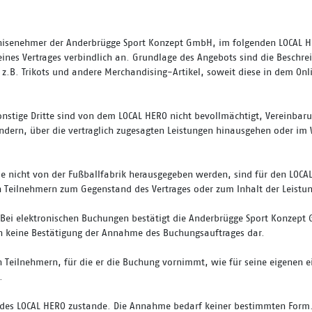
hisenehmer der Anderbrügge Sport Konzept GmbH, im folgenden LOCAL H
nes Vertrages verbindlich an. Grundlage des Angebots sind die Beschr
e z.B. Trikots und andere Merchandising-Artikel, soweit diese in dem 
 sonstige Dritte sind von dem LOCAL HERO nicht bevollmächtigt, Vereinba
ändern, über die vertraglich zugesagten Leistungen hinausgehen oder i
 nicht von der Fußballfabrik herausgegeben werden, sind für den LOCAL 
en Teilnehmern zum Gegenstand des Vertrages oder zum Inhalt der Leist
 Bei elektronischen Buchungen bestätigt die Anderbrügge Sport Konzep
ch keine Bestätigung der Annahme des Buchungsauftrages dar.
n Teilnehmern, für die er die Buchung vornimmt, wie für seine eigenen e
.
es LOCAL HERO zustande. Die Annahme bedarf keiner bestimmten Form. N