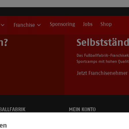
Sponsoring
Jobs
Shop
Franchise
n?
Selbstständ
Das Fußballfabrik-Franchisek
Sportcamps mit hohen Qualitä
Jetzt Franchisenehme
BALLFABRIK
MEIN KONTO
ie
Zur Anmeldung