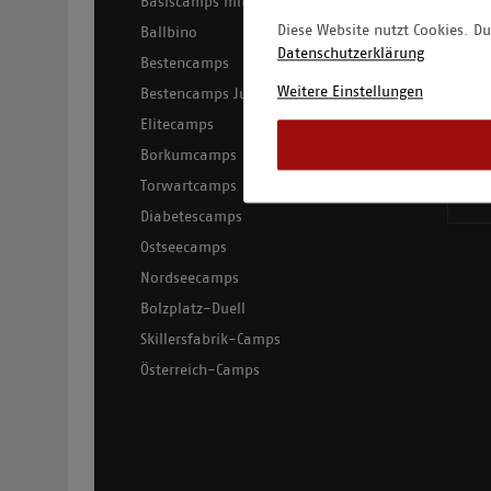
Basiscamps mit Übernachtung
Unsere
Diese Website nutzt Cookies. Du
Ballbino
Fußba
Datenschutzerklärung
Bestencamps
Anderb
Weitere Einstellungen
Bestencamps Junior
Franch
Elitecamps
Spons
Borkumcamps
Jobs
Torwartcamps
Diabetescamps
Ostseecamps
Nordseecamps
Bolzplatz-Duell
Skillersfabrik-Camps
Österreich-Camps