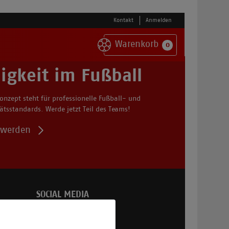
Kontakt
Anmelden
Warenkorb
0
igkeit im Fußball
onzept steht für professionelle Fußball- und
tsstandards. Werde jetzt Teil des Teams!
r werden
SOCIAL MEDIA