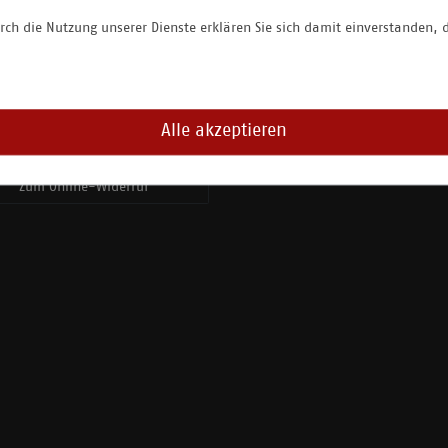
 Philosophie
Zur Registrierung
rch die Nutzung unserer Dienste erklären Sie sich damit einverstanden, 
llcamps
rügge Sport Konzept
ise
oring
Alle akzeptieren
Zum Online-Widerruf