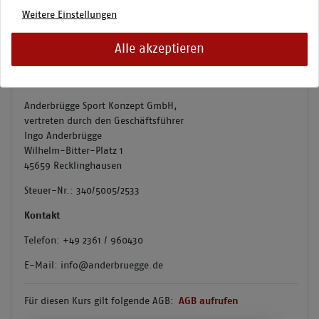
Weitere Einstellungen
Veranstalter und Vertragspartner ist:
Alle akzeptieren
Fußballfabrik Westfalen
Anderbrügge Sport Konzept GmbH,
vertreten durch den Geschäftsführer
Ingo Anderbrügge
Wilhelm-Bitter-Platz 1
45659 Recklinghausen
Steuer-Nr.: 340/5005/2533
Kontakt
Telefon: +49 2361 / 960430
E-Mail: info@anderbruegge.de
Für diesen Kurs gilt folgende AGB:
AGB aufrufen