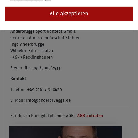
Veranstalter und Vertragspartner ist:
Alle akzeptieren
Fußballfabrik Westfalen
Anderbrügge Sport Konzept GmbH,
vertreten durch den Geschäftsführer
Ingo Anderbrügge
Wilhelm-Bitter-Platz 1
45659 Recklinghausen
Steuer-Nr.: 340/5005/2533
Kontakt
Telefon: +49 2361 / 960430
E-Mail: info@anderbruegge.de
Für diesen Kurs gilt folgende AGB:
AGB aufrufen