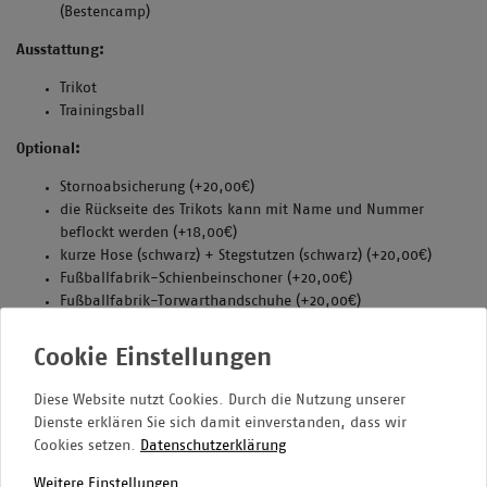
(Bestencamp)
Ausstattung:
Trikot
Trainingsball
Optional:
Stornoabsicherung (+20,00€)
die Rückseite des Trikots kann mit Name und Nummer
beflockt werden (+18,00€)
kurze Hose (schwarz) + Stegstutzen (schwarz) (+20,00€)
Fußballfabrik-Schienbeinschoner (+20,00€)
Fußballfabrik-Torwarthandschuhe (+20,00€)
Fußballfabrik-Hoody (+39,00€)
Thermoshirt (+24,00€)
Regenjacke (+33,00€)
Diese Website nutzt Cookies. Durch die Nutzung unserer
Dienste erklären Sie sich damit einverstanden, dass wir
Cookies setzen.
Datenschutzerklärung
Weitere Einstellungen